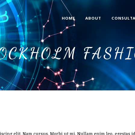
HOME
ABOUT
CONSULT
OCKHOLM FASH
scing elit. Nam cursus. Morbi ut mi. Nullam enim leo, egestas id